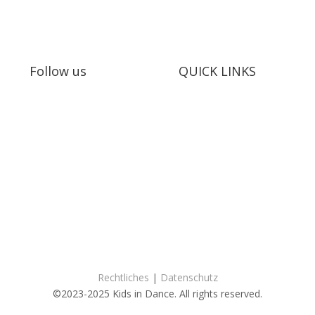
Follow us
QUICK LINKS
Mitmachen
Vorstellungen
Erinnerungen
Kontakt
T
s: Audrey Wagner, Olivia Suter, Laura Rivas Kaufmann, Dominique 
Website:
Catherine Haylock
Rechtliches
|
Datenschutz
©2023-2025 Kids in Dance. All rights reserved.