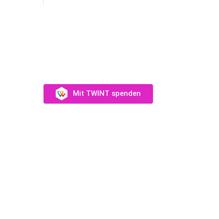
SUPPORT US
Unterstütz uns →
Mit TWINT spenden
eam
Münch