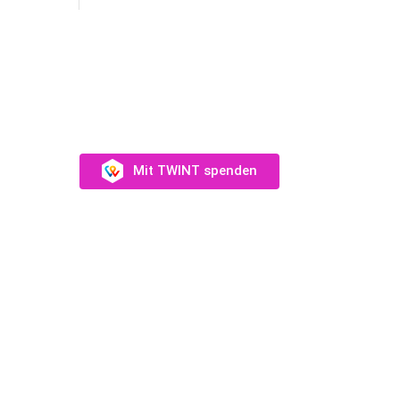
SUPPORT US
Unterstütz uns →
Mit TWINT spenden
eam
Münch