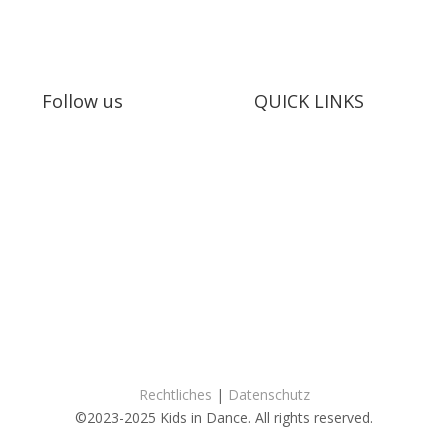
Follow us
QUICK LINKS
Mitmachen
Vorstellungen
Erinnerungen
Kontakt
T
s: Audrey Wagner, Olivia Suter, Laura Rivas Kaufmann, Dominique 
Website:
Catherine Haylock
Rechtliches
|
Datenschutz
©2023-2025 Kids in Dance. All rights reserved.