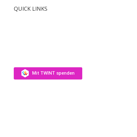
QUICK LINKS
SUPPORT US
Unterstütz uns →
Mit TWINT spenden
Fotos: Audrey Wagner, Olivia Suter, Laura Rivas
Kaufmann, Dominique Münch
Website:
Catherine Haylock