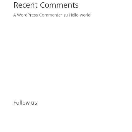
Recent Comments
A WordPress Commenter
zu
Hello world!
Kids in Dance
Wir realisieren Tanzprojekte und Tanzworkshops mit
Jugendlichen.
Follow us