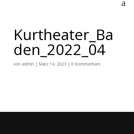
Kurtheater_Ba
den_2022_04
von
admin
|
März 14, 2023
|
0 Kommentare