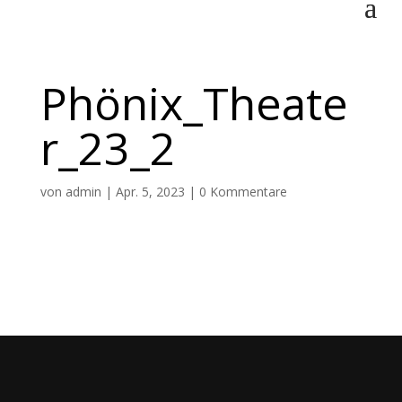
Phönix_Theate
r_23_2
von
admin
|
Apr. 5, 2023
|
0 Kommentare