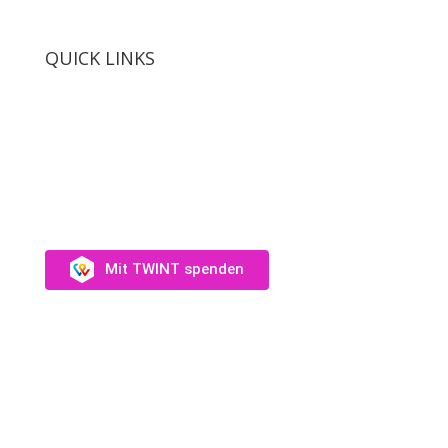
QUICK LINKS
SUPPORT US
Unterstütz uns →
Mit TWINT spenden
Fotos: Audrey Wagner, Olivia Suter, Laura Rivas
Kaufmann, Dominique Münch