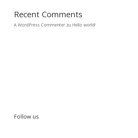
Recent Comments
A WordPress Commenter
zu
Hello world!
Kids in Dance
Wir realisieren Tanzprojekte und Tanzworkshops mit
Jugendlichen.
Follow us