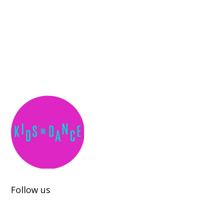
Kids in Dance
Wir realisieren Tanzprojekte und Tanzworkshops mit
Jugendlichen.
Follow us