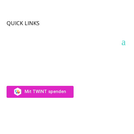
QUICK LINKS
SUPPORT US
Unterstütz uns →
Mit TWINT spenden
Fotos: Audrey Wagner, Olivia Suter, Laura Rivas