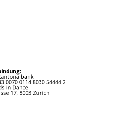
bindung:
Kantonalbank
33 0070 0114 8030 54444 2
ds in Dance
sse 17, 8003 Zürich