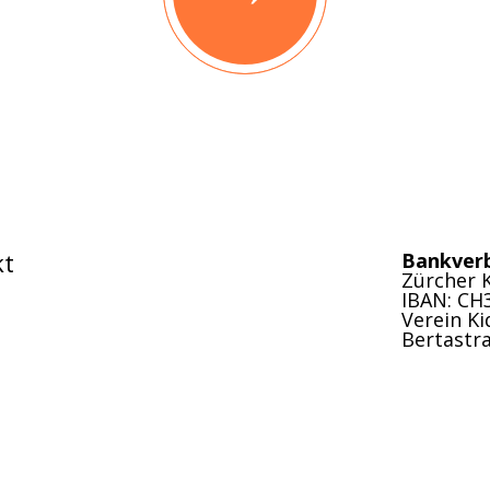
kt
Bankver
Zürcher 
IBAN: CH
Verein Ki
Bertastra