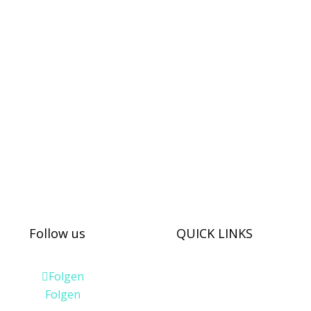
rne
Email:
info@kidsi
Phone:
Bettina Ar
Follow us
QUICK LINKS
Folgen
Mitmachen
Vorstellungen
Folgen
Erinnerungen
Kontakt
T