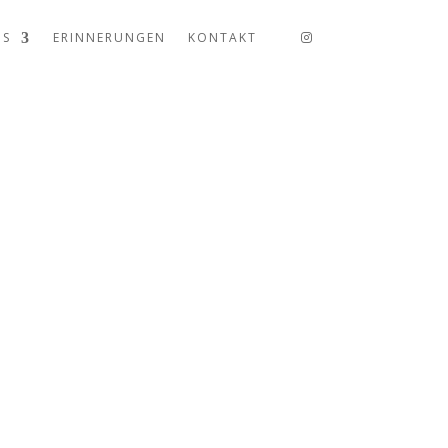
US
ERINNERUNGEN
KONTAKT
 hat
ppt