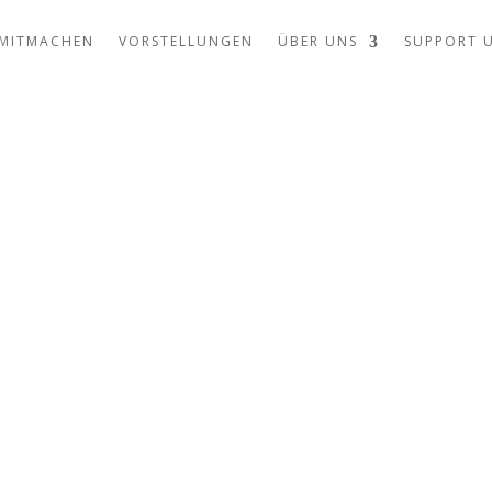
MITMACHEN
VORSTELLUNGEN
ÜBER UNS
SUPPORT 
pla, etwas
cht gekla