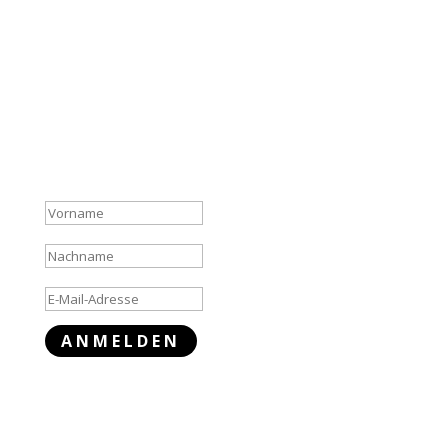
Danke, Ihre Anmeldung war
erfolgreich. Prüfen Sie Ihren
Mail-Eingang und bestätigen
Sie die Anmelde-Email, damit
Sie der Liste hinzugefügt
werden.
ANMELDEN