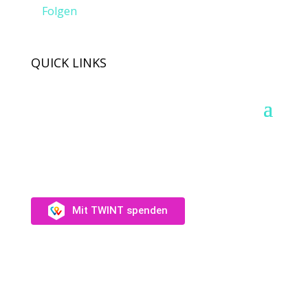
Folgen
QUICK LINKS
SUPPORT US
Unterstütz uns →
Mit TWINT spenden
Fotos: Audrey Wagner, Olivia Suter, Laura Rivas