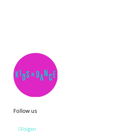
Kids in Dance
Wir realisieren Tanzprojekte und
Tanzworkshops mit Jugendlichen.
Follow us
Folgen