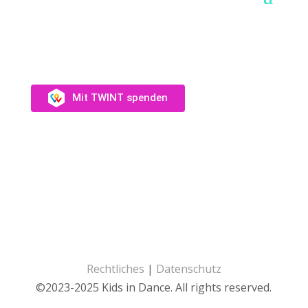
SUPPORT US
Unterstütz uns →
Mit TWINT spenden
Fotos: Audrey Wagner, Olivia Suter, Laura Rivas
Kaufmann, Dominique Münch
Website:
Catherine Haylock
Rechtliches
|
Datenschutz
©2023-2025 Kids in Dance. All rights reserved.