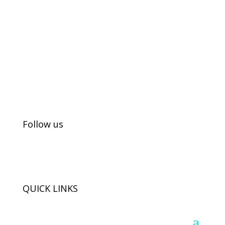
Kids in Dance
Wir realisieren Tanzprojekte und
Tanzworkshops mit Jugendlichen.
Follow us
QUICK LINKS