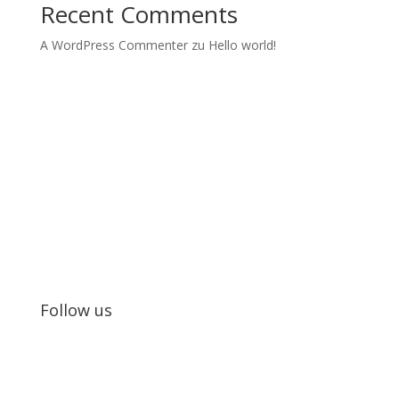
Recent Comments
A WordPress Commenter
zu
Hello world!
Kids in Dance
Wir realisieren Tanzprojekte und Tanzworkshops mit
Jugendlichen.
Follow us