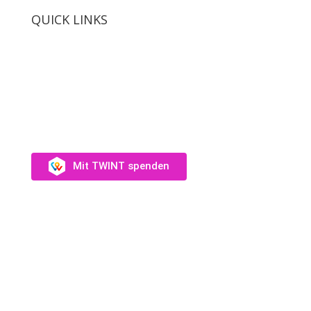
QUICK LINKS
SUPPORT US
Unterstütz uns →
Mit TWINT spenden
Fotos: Audrey Wagner, Olivia Suter, Laura Rivas
Kaufmann, Dominique Münch
Website:
Catherine Haylock