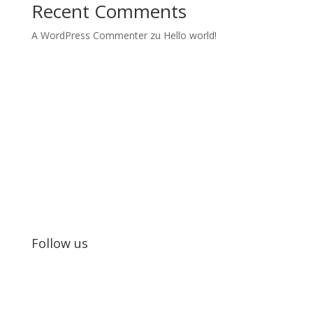
Recent Comments
A WordPress Commenter
zu
Hello world!
Kids in Dance
Wir realisieren Tanzprojekte und Tanzworkshops mit
Jugendlichen.
Follow us