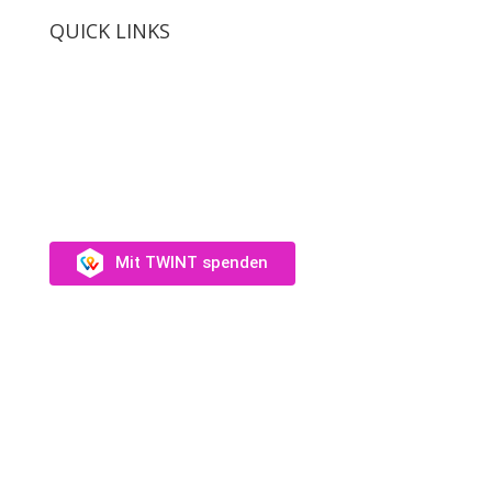
QUICK LINKS
SUPPORT US
Unterstütz uns →
Mit TWINT spenden
Fotos: Audrey Wagner, Olivia Suter, Laura Rivas
Kaufmann, Dominique Münch
Website:
Catherine Haylock