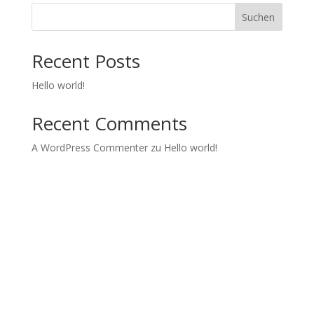
Suchen
Recent Posts
Hello world!
Recent Comments
A WordPress Commenter
zu
Hello world!
Kids in Dance
Wir realisieren Tanzprojekte und Tanzworkshops mit
Jugendlichen.