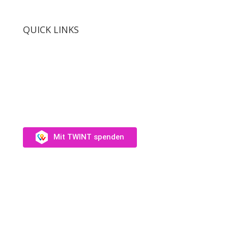
QUICK LINKS
SUPPORT US
Unterstütz uns →
Mit TWINT spenden
Fotos: Audrey Wagner, Olivia Suter, Laura Rivas
Kaufmann, Dominique Münch