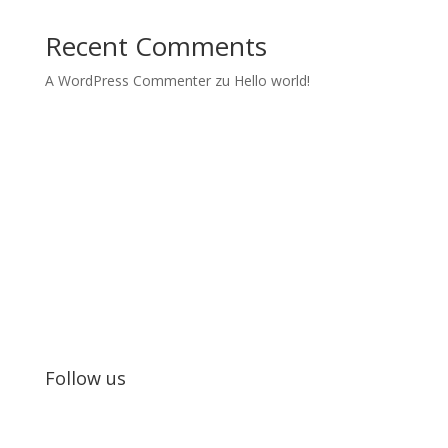
Recent Comments
A WordPress Commenter
zu
Hello world!
Kids in Dance
Wir realisieren Tanzprojekte und Tanzworkshops mit
Jugendlichen.
Follow us