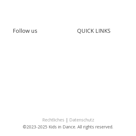
Follow us
QUICK LINKS
Mitmachen
Vorstellungen
Erinnerungen
Kontakt
T
s: Audrey Wagner, Olivia Suter, Laura Rivas Kaufmann, Dominique 
Website:
Catherine Haylock
Rechtliches
|
Datenschutz
©2023-2025 Kids in Dance. All rights reserved.