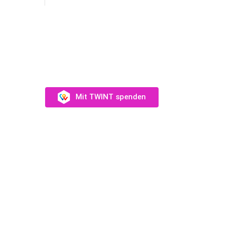
SUPPORT US
Unterstütz uns →
Mit TWINT spenden
eam
Münch