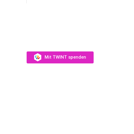
SUPPORT US
Unterstütz uns →
Mit TWINT spenden
eam
Münch