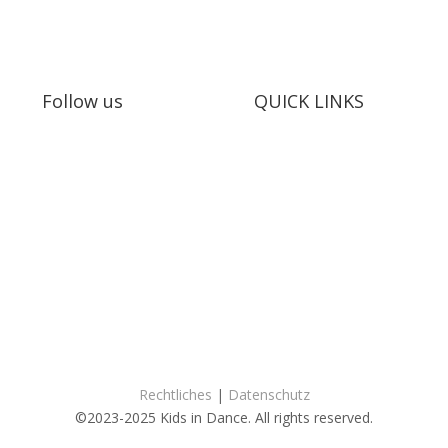
Follow us
QUICK LINKS
Mitmachen
Vorstellungen
Erinnerungen
Kontakt
T
s: Audrey Wagner, Olivia Suter, Laura Rivas Kaufmann, Dominique 
Website:
Catherine Haylock
Rechtliches
|
Datenschutz
©2023-2025 Kids in Dance. All rights reserved.