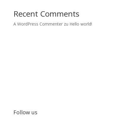
Recent Comments
A WordPress Commenter
zu
Hello world!
Kids in Dance
Wir realisieren Tanzprojekte und Tanzworkshops mit
Jugendlichen.
Follow us