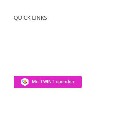
QUICK LINKS
SUPPORT US
Unterstütz uns →
Mit TWINT spenden
Fotos: Audrey Wagner, Olivia Suter, Laura Rivas
Kaufmann, Dominique Münch